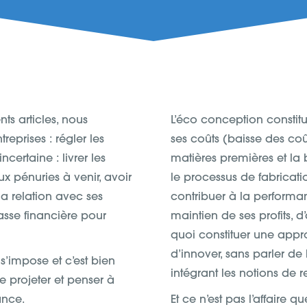
ts articles, nous
L’éco conception constit
eprises : régler les
ses coûts (baisse des c
certaine : livrer les
matières premières et la
ux pénuries à venir, avoir
le processus de fabricatio
 la relation avec ses
contribuer à la performan
casse financière pour
maintien de ses profits, d
quoi constituer une appr
d’innover, sans parler d
 s’impose et c’est bien
intégrant les notions de r
e projeter et penser à
ance.
Et ce n’est pas l’affaire 