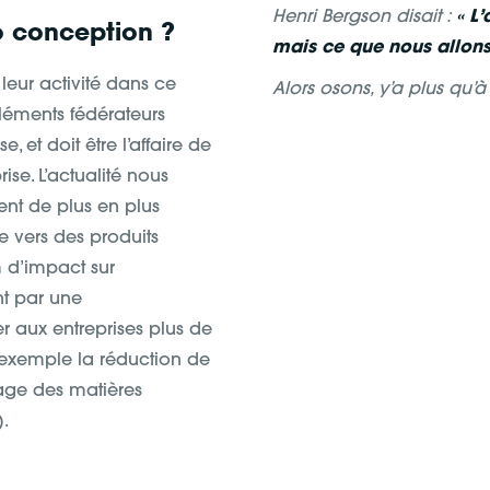
Henri Bergson disait :
« L’
o conception ?
mais ce que nous allons 
 leur activité dans ce
Alors osons, y’a plus qu’à 
éléments fédérateurs
e, et doit être l’affaire de
ise. L’actualité nous
nt de plus en plus
 vers des produits
m d’impact sur
nt par une
 aux entreprises plus de
 exemple la réduction de
lage des matières
).